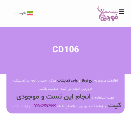
فارسی
CD106
اطلاعات مربوط به
رنج نرمال
و
واحد آزمایشات
ممکن است با آنچه در آزمایشگاه
فروردین انجام می شود، متفاوت باشد.
انجام این تست و موجودی
جهت استعلام از
کیت
09362592999
در آزمایشگاه فروردین با واتساپ یا بله
در ارتباط باشید.