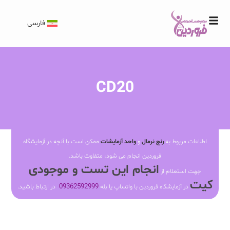
فارسی
CD20
اطلاعات مربوط به
رنج نرمال
و
واحد آزمایشات
ممکن است با آنچه در آزمایشگاه
فروردین انجام می شود، متفاوت باشد.
انجام این تست و موجودی
جهت استعلام از
کیت
09362592999
در آزمایشگاه فروردین با واتساپ یا بله
در ارتباط باشید.