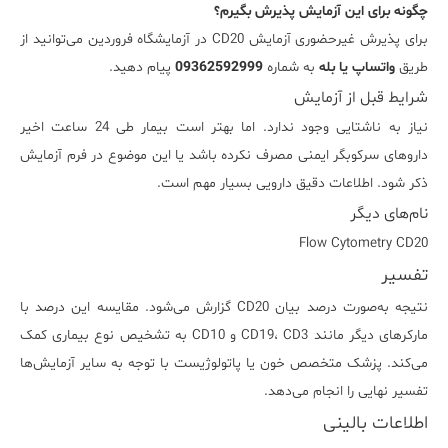
چگونه برای این آزمایش پذیرش بگیرم؟
برای پذیرش غیرحضوری آزمایش CD20 در آزمایشگاه فروردین می‌توانید از
طریق
واتساپ یا بله
به شماره
09362592999
پیام دهید.
شرایط قبل از آزمایش
نیاز به ناشتایی وجود ندارد. اما بهتر است بیمار طی 24 ساعت اخیر
داروهای سرکوبگر ایمنی مصرف نکرده باشد یا این موضوع در فرم آزمایش
ذکر شود. اطلاعات دقیق دارویی بسیار مهم است.
نام‌های دیگر
Flow Cytometry CD20
تفسیر
نتیجه به‌صورت درصد بیان CD20 گزارش می‌شود. مقایسه این درصد با
مارکرهای دیگر مانند CD19، CD3 و CD10 به تشخیص نوع بیماری کمک
می‌کند. پزشک متخصص خون یا پاتولوژیست با توجه به سایر آزمایش‌ها
تفسیر نهایی را انجام می‌دهد.
اطلاعات بالینی