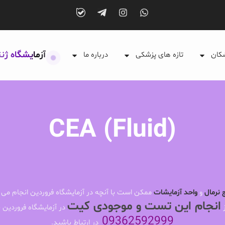
آزمایشگاه ژن
شکان
تازه های پزشکی
درباره ما
CEA (Fluid)
 نرمال
و
واحد آزمایشات
ممکن است با آنچه در آزمایشگاه فروردین انجام می 
انجام این تست و موجودی کیت
ز
در آزمایشگاه فروردین ب
09362592999
در ارتباط باشید.