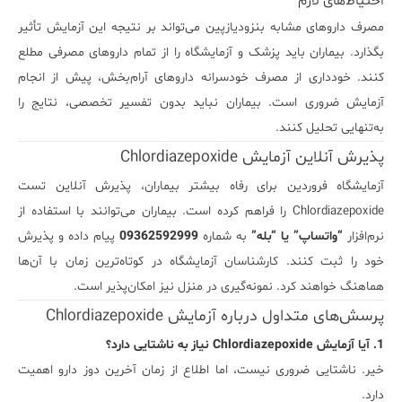
احتیاط‌های لازم
مصرف داروهای مشابه بنزودیازپین می‌تواند بر نتیجه این آزمایش تأثیر
بگذارد. بیماران باید پزشک و آزمایشگاه را از تمام داروهای مصرفی مطلع
کنند. خودداری از مصرف خودسرانه داروهای آرام‌بخش، پیش از انجام
آزمایش ضروری است. بیماران نباید بدون تفسیر تخصصی، نتایج را
به‌تنهایی تحلیل کنند.
پذیرش آنلاین آزمایش Chlordiazepoxide
آزمایشگاه فروردین برای رفاه بیشتر بیماران، پذیرش آنلاین تست
Chlordiazepoxide را فراهم کرده است. بیماران می‌توانند با استفاده از
نرم‌افزار
“واتساپ” یا “بله”
به شماره
09362592999
پیام داده و پذیرش
خود را ثبت کنند. کارشناسان آزمایشگاه در کوتاه‌ترین زمان با آن‌ها
هماهنگ خواهند کرد. نمونه‌گیری در منزل نیز امکان‌پذیر است.
پرسش‌های متداول درباره آزمایش Chlordiazepoxide
1. آیا آزمایش Chlordiazepoxide نیاز به ناشتایی دارد؟
خیر. ناشتایی ضروری نیست، اما اطلاع از زمان آخرین دوز دارو اهمیت
دارد.