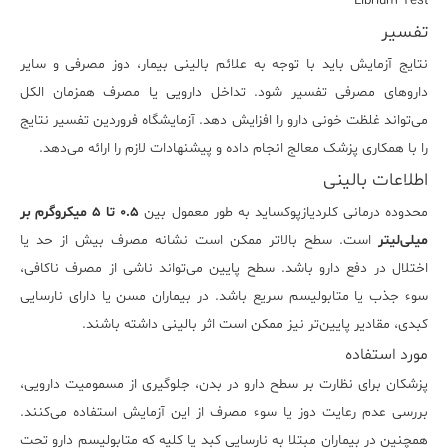
Librium Test
تفسیر
نتایج آزمایش باید با توجه به علائم بالینی بیمار، دوز مصرفی و سایر
داروهای مصرفی تفسیر شود. تداخل دارویی یا مصرف همزمان الکل
می‌تواند غلظت خونی دارو را افزایش دهد. آزمایشگاه فروردین تفسیر نتایج
را با همکاری پزشک معالج انجام داده و پیشنهادات لازم را ارائه می‌دهد.
اطلاعات بالینی
محدوده درمانی کلردیازپوکساید به طور معمول بین
۰.۵ تا ۵ میکروگرم بر
میلی‌لیتر
است. سطح بالاتر ممکن است نشانه مصرف بیش از حد یا
اختلال در دفع دارو باشد. سطح پایین می‌تواند ناشی از مصرف ناکافی،
سوء جذب یا متابولیسم سریع باشد. در بیماران مسن یا دارای نارسایی
کبدی، مقادیر پایین‌تر نیز ممکن است اثر بالینی داشته باشند.
مورد استفاده
پزشکان برای نظارت بر سطح دارو در بدن، جلوگیری از مسمومیت دارویی،
بررسی عدم رعایت دوز یا سوء مصرف از این آزمایش استفاده می‌کنند.
همچنین در بیماران مبتلا به نارسایی کبد یا کلیه که متابولیسم دارو تحت