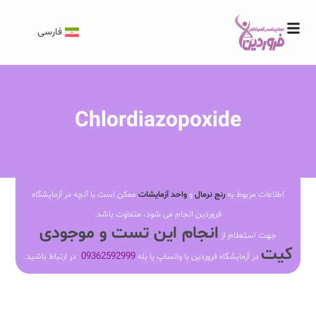
فارسی
Chlordiazopoxide
اطلاعات مربوط به
رنج نرمال
و
واحد آزمایشات
ممکن است با آنچه در آزمایشگاه
فروردین انجام می شود، متفاوت باشد.
انجام این تست و موجودی
جهت استعلام از
کیت
09362592999
در آزمایشگاه فروردین با واتساپ یا بله
در ارتباط باشید.