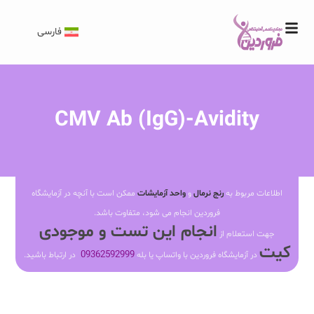
فارسی
CMV Ab (IgG)-Avidity
اطلاعات مربوط به
رنج نرمال
و
واحد آزمایشات
ممکن است با آنچه در آزمایشگاه
فروردین انجام می شود، متفاوت باشد.
انجام این تست و موجودی
جهت استعلام از
کیت
09362592999
در آزمایشگاه فروردین با واتساپ یا بله
در ارتباط باشید.