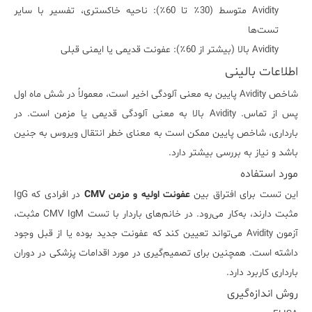
Avidity متوسط (30٪ تا 60٪): ناحیه خاکستری، تفسیر با سایر
تست‌ها
Avidity بالا (بیشتر از 60٪): عفونت قدیمی یا ایمنی قبلی
اطلاعات بالینی
شاخص Avidity پایین به معنی آلودگی اخیر است، معمولاً در شش ماه اول
پس از تماس. Avidity بالا به معنی آلودگی قدیمی یا مزمن است. در
بارداری، شاخص پایین ممکن است به معنای خطر انتقال ویروس به جنین
باشد و نیاز به بررسی بیشتر دارد.
مورد استفاده
این تست برای افتراق بین
عفونت اولیه و مزمن CMV
در افرادی که IgG
مثبت دارند، به‌کار می‌رود. در خانم‌های باردار با تست CMV IgM مثبت،
آزمون Avidity می‌تواند تعیین کند که عفونت جدید بوده یا از قبل وجود
داشته است. همچنین برای تصمیم‌گیری در مورد اقدامات پزشکی در دوران
بارداری کاربرد دارد.
روش اندازه‌گیری