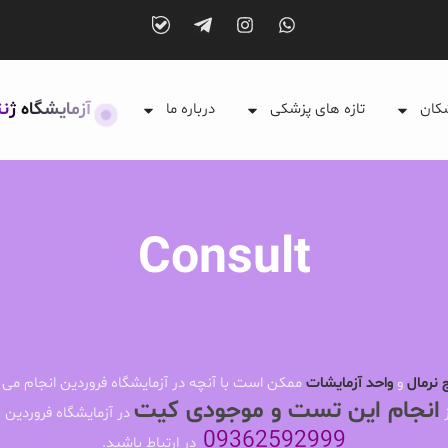
آزمایشگاه ژن
شکان
تازه های پزشکی
درباره ما
Consult
 نرمال
و
واحد آزمایشات
ممکن است با آنچه در آزمایشگاه فروردین انجام می 
انجام این تست و موجودی کیت
ز
در آزمایشگاه فروردین ب
09362592999
در ارتباط باشید.