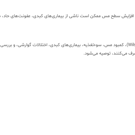
7 تا 140 میکروگرم در دسی‌لیتر است. افزایش سطح مس ممکن است ناشی از بیماری‌های کبدی،
آزمایش Blood Copper ( Atomic ) در بررسی بیماری ویلسون (Wilson’s Disease)، کمبود مس، سوءتغذیه، بیمار
صرف می‌کنند، توصیه می‌شود.