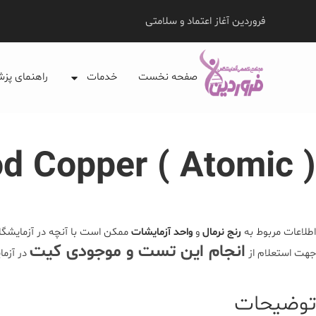
فروردین آغاز اعتماد و سلامتی
صفحه نخست
خدمات
راهنمای پز
d Copper ( Atomic )
اطلاعات مربوط به
رنج نرمال
و
واحد آزمایشات
ممکن است با آنچه در آزمایشگاه
انجام این تست و موجودی کیت
جهت استعلام از
در آزما
توضیحات