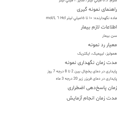
سرم: 0.5 ميلي ليتر/ ساير: ١ ميلي ليتر
راهنمای نمونه گیری
ماده نگهدارنده: ١٠ تا ١٥ميلي ليتر Hcl ٦ mol/L
اطلاعات لازم بیمار
سن بیمار
معیار رد نمونه
هموليز، ليپميک، ايکتريک
مدت زمان نگهداری نمونه
پایداری در دمای یخچال بین 2 تا 8 درجه 7 روز
پایداری در دمای فریزر زیر 20 درجه 3 ماه
زمان پاسخ‌دهی اضطراری
مدت زمان انجام آزمایش