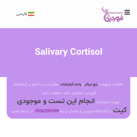
فارسی
Salivary Cortisol
اطلاعات مربوط به
رنج نرمال
و
واحد آزمایشات
ممکن است با آنچه در آزمایشگاه
فروردین انجام می شود، متفاوت باشد.
انجام این تست و موجودی
جهت استعلام از
کیت
09362592999
در آزمایشگاه فروردین با واتساپ یا بله
در ارتباط باشید.