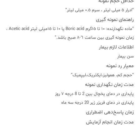
حداقل حجم نمونه
“ادرار ٥ میلی لیتر ، سرم ٠.٥ میلی لیتر”
راهنمای نمونه گیری
“ماده نگهدارنده: ١٠ تا ١٥گرم Boric acid یا ١٠ تا ١٥میلی لیتر Acetic acid ،
زمان نمونه گیری بین ساعت ٦-٨ صبح باشد.”
اطلاعات لازم بیمار
سن بیمار
معیار رد نمونه
“حجم کم، همولیز،ایکتریک،لیپمیک”
مدت زمان نگهداری نمونه
پایداری در دمای یخچال بین 2 تا 8 درجه ٧ روز
پایداری در دمای فریزر زیر 20 درجه سه ماه
زمان پاسخ‌دهی اضطراری
مدت زمان انجام آزمایش