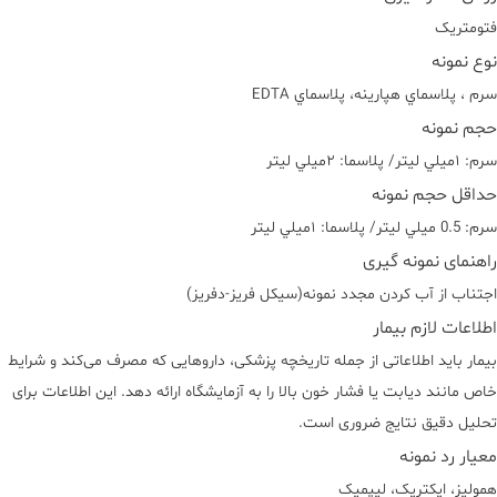
فتومتريک
نوع نمونه
سرم ، پلاسماي هپارينه، پلاسماي EDTA
حجم نمونه
سرم: ١ميلي ليتر/ پلاسما: ٢ميلي ليتر
حداقل حجم نمونه
سرم: 0.5 ميلي ليتر/ پلاسما: ١ميلي ليتر
راهنمای نمونه گیری
اجتناب از آب کردن مجدد نمونه(سيکل فريز-دفريز)
اطلاعات لازم بیمار
بیمار باید اطلاعاتی از جمله تاریخچه پزشکی، داروهایی که مصرف می‌کند و شرایط
خاص مانند دیابت یا فشار خون بالا را به آزمایشگاه ارائه دهد. این اطلاعات برای
تحلیل دقیق نتایج ضروری است.
معیار رد نمونه
هموليز، ايکتريک، ليپميک