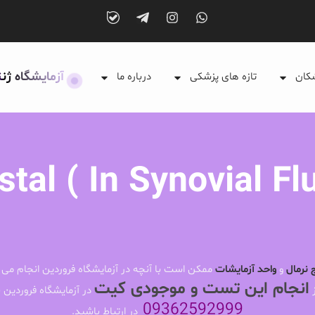
آزمایشگاه ژن
شکان
تازه های پزشکی
درباره ما
stal ( In Synovial Flu
 نرمال
و
واحد آزمایشات
ممکن است با آنچه در آزمایشگاه فروردین انجام می 
انجام این تست و موجودی کیت
ز
در آزمایشگاه فروردین ب
09362592999
در ارتباط باشید.