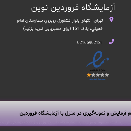
آزمایشگاه فروردین نوین
تهران، انتهای بلوار کشاورز، روبروي بيمارستان امام
خميني، پلاک 151 (برای مسیریابی ضربه بزنید)
02166902121
م آزمایش و نمونه‌گیری در منزل با آزمایشگاه فروردین
ین وبسایت محفوظ و مربوط به آزمایشگاه پاتوبیولوژی و ژنتیک پزشکی فروردی