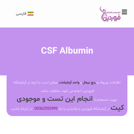
فارسی
CSF Albumin
اطلاعات مربوط به
رنج نرمال
و
واحد آزمایشات
ممکن است با آنچه در آزمایشگاه
فروردین انجام می شود، متفاوت باشد.
انجام این تست و موجودی
جهت استعلام از
کیت
09362592999
در آزمایشگاه فروردین با واتساپ یا بله
در ارتباط باشید.