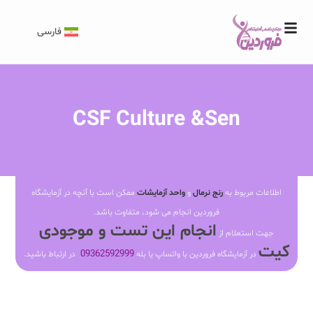
فارسی
CSF Culture &Sen
اطلاعات مربوط به
رنج نرمال
و
واحد آزمایشات
ممکن است با آنچه در آزمایشگاه
فروردین انجام می شود، متفاوت باشد.
انجام این تست و موجودی
جهت استعلام از
کیت
09362592999
در آزمایشگاه فروردین با واتساپ یا بله
در ارتباط باشید.