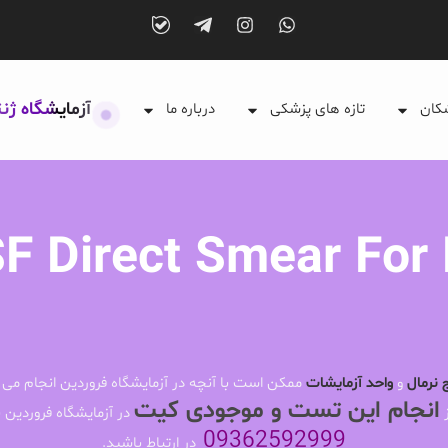
آزمایشگاه ژن
شکان
تازه های پزشکی
درباره ما
F Direct Smear For
 نرمال
و
واحد آزمایشات
ممکن است با آنچه در آزمایشگاه فروردین انجام می 
انجام این تست و موجودی کیت
ز
در آزمایشگاه فروردین ب
09362592999
در ارتباط باشید.