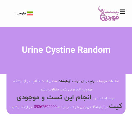
فارسی
Urine Cystine Random
اطلاعات مربوط به
رنج نرمال
و
واحد آزمایشات
ممکن است با آنچه در آزمایشگاه
فروردین انجام می شود، متفاوت باشد.
انجام این تست و موجودی
جهت استعلام از
کیت
09362592999
در آزمایشگاه فروردین با واتساپ یا بله
در ارتباط باشید.