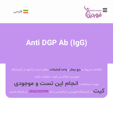
فارسی
Anti DGP Ab (IgG)
اطلاعات مربوط به
رنج نرمال
و
واحد آزمایشات
ممکن است با آنچه در آزمایشگاه
فروردین انجام می شود، متفاوت باشد.
انجام این تست و موجودی
جهت استعلام از
کیت
09362592999
در آزمایشگاه فروردین با واتساپ یا بله
در ارتباط باشید.