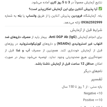
نتایج آزمایش معمولاً در
3 تا 5 روز کاری
آماده می‌شود.
آیا پذیرش آنلاین برای این آزمایش امکان‌پذیر است؟
بله. آزمایشگاه
فروردین
پذیرش آنلاین را از طریق
واتساپ
یا
بله
به شماره
09362592999
ارائه می‌دهد.
شرایط قبل از آزمایش
برای انجام آزمایش
Anti DGP Ab (IgG)
، بیمار باید از
مصرف داروهای ضد
التهاب غیر استروئیدی (NSAIDs)
و داروهای
کورتیکواستروئید
در روزهای
قبل از آزمایش خودداری کند. همچنین از مصرف
آب و غذا
قبل از
نمونه‌گیری هیچ محدودیتی وجود ندارد. توصیه می‌شود بیمار در صورت
امکان
حداقل 12 ساعت قبل از آزمایش ناشتا باشد
.
نام‌های دیگر
تفسیر
بازه سنی : از 1 روز تا 150 سال
Negative <10
Positive >=10