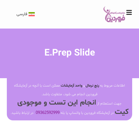
فارسی
E.Prep Slide
اطلاعات مربوط به
رنج نرمال
و
واحد آزمایشات
ممکن است با آنچه در آزمایشگاه
فروردین انجام می شود، متفاوت باشد.
انجام این تست و موجودی
جهت استعلام از
کیت
09362592999
در آزمایشگاه فروردین با واتساپ یا بله
در ارتباط باشید.