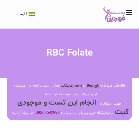
فارسی
RBC Folate
اطلاعات مربوط به
رنج نرمال
و
واحد آزمایشات
ممکن است با آنچه در آزمایشگاه
فروردین انجام می شود، متفاوت باشد.
انجام این تست و موجودی
جهت استعلام از
کیت
09362592999
در آزمایشگاه فروردین با واتساپ یا بله
در ارتباط باشید.