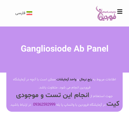
فارسی
Gangliosiode Ab Panel
اطلاعات مربوط به
رنج نرمال
و
واحد آزمایشات
ممکن است با آنچه در آزمایشگاه
فروردین انجام می شود، متفاوت باشد.
انجام این تست و موجودی
جهت استعلام از
کیت
09362592999
در آزمایشگاه فروردین با واتساپ یا بله
در ارتباط باشید.