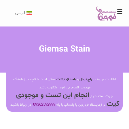
فارسی
Giemsa Stain
اطلاعات مربوط به
رنج نرمال
و
واحد آزمایشات
ممکن است با آنچه در آزمایشگاه
فروردین انجام می شود، متفاوت باشد.
انجام این تست و موجودی
جهت استعلام از
کیت
09362592999
در آزمایشگاه فروردین با واتساپ یا بله
در ارتباط باشید.