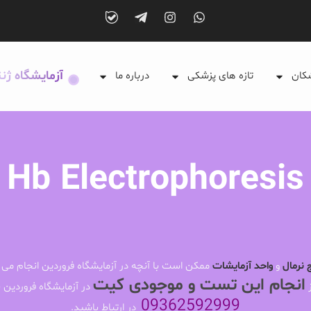
آزمایشگاه ژن
شکان
تازه های پزشکی
درباره ما
Hb Electrophoresis
 نرمال
و
واحد آزمایشات
ممکن است با آنچه در آزمایشگاه فروردین انجام می 
انجام این تست و موجودی کیت
ز
در آزمایشگاه فروردین ب
09362592999
در ارتباط باشید.