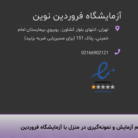
آزمایشگاه فروردین نوین
تهران، انتهای بلوار کشاورز، روبروي بيمارستان امام
خميني، پلاک 151 (برای مسیریابی ضربه بزنید)
02166902121
م آزمایش و نمونه‌گیری در منزل با آزمایشگاه فروردین
ین وبسایت محفوظ و مربوط به آزمایشگاه پاتوبیولوژی و ژنتیک پزشکی فروردی