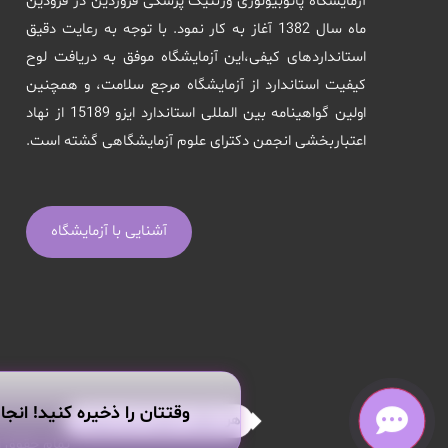
آزمایشگاه پاتوبیولوژی وژنتیک پزشکی فروردین در فرودین
ماه سال 1382 آغاز به کار نمود. با توجه به رعایت دقیق
استانداردهای کیفی،این آزمایشگاه موفق به دریافت لوح
کیفیت استاندارد از آزمایشگاه مرجع سلامت، و همچنین
اولین گواهینامه بین المللی استاندارد ایزو 15189 از نهاد
اعتباربخشی انجمن دکترای علوم آزمایشگاهی گشته است.
آشنایی با آزمایشگاه
وقتتان را ذخیره کنید! انجا
هر سوالی داری از من بپرس!
تمام حقوق ا