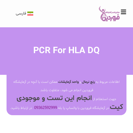
فارسی
PCR For HLA DQ
اطلاعات مربوط به
رنج نرمال
و
واحد آزمایشات
ممکن است با آنچه در آزمایشگاه
فروردین انجام می شود، متفاوت باشد.
انجام این تست و موجودی
جهت استعلام از
کیت
09362592999
در آزمایشگاه فروردین با واتساپ یا بله
در ارتباط باشید.