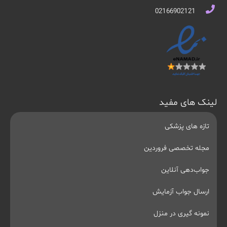
02166902121
لینک های مفید
تازه های پزشکی
مجله تخصصی فروردین
جواب‌دهی آنلاین
ارسال جواب آزمایش
نمونه گیری در منزل