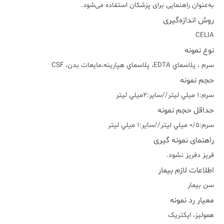
به‌عنوان راهنمایی برای پزشکان استفاده می‌شود.
روش اندازه‌گیری
CELIA
نوع نمونه
سرم ، پلاسماي EDTA، پلاسماي هپارينه،مايعات بدن، CSF
حجم نمونه
سرم:١ ميلي ليتر//ساير:٢ميلي ليتر
حداقل حجم نمونه
سرم:٠/٥ ميلي ليتر//ساير:١ ميلي ليتر
راهنمای نمونه گیری
فريز دفريز نشود.
اطلاعات لازم بیمار
سن بیمار
معیار رد نمونه
هموليز، ايکتريک