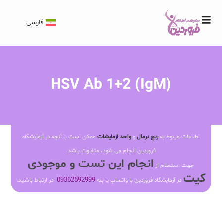
فارسی
HSV Ab 1+2 (IgM)
اطلاعات مربوط به
رنج نرمال
و
واحد آزمایشات
ممکن است با آنچه در آزمایشگاه
فروردین انجام می شود، متفاوت باشد.
انجام این تست و موجودی
جهت استعلام از
کیت
09362592999
در آزمایشگاه فروردین با واتساپ یا بله
در ارتباط باشید.