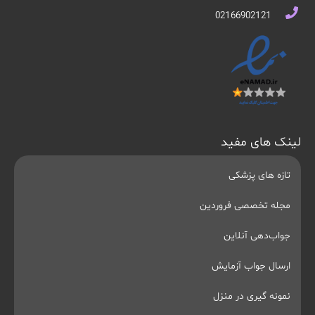
02166902121
لینک های مفید
تازه های پزشکی
مجله تخصصی فروردین
جواب‌دهی آنلاین
ارسال جواب آزمایش
نمونه گیری در منزل