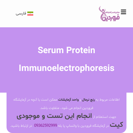
فارسی
Serum Protein
Immunoelectrophoresis
اطلاعات مربوط به
رنج نرمال
و
واحد آزمایشات
ممکن است با آنچه در آزمایشگاه
فروردین انجام می شود، متفاوت باشد.
انجام این تست و موجودی
جهت استعلام از
کیت
09362592999
در آزمایشگاه فروردین با واتساپ یا بله
در ارتباط باشید.