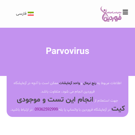
فارسی
Parvovirus
اطلاعات مربوط به
رنج نرمال
و
واحد آزمایشات
ممکن است با آنچه در آزمایشگاه
فروردین انجام می شود، متفاوت باشد.
انجام این تست و موجودی
جهت استعلام از
کیت
09362592999
در آزمایشگاه فروردین با واتساپ یا بله
در ارتباط باشید.