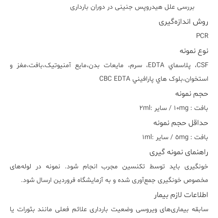
بررسی علل هیدروپس جنینی در دوران بارداری
روش اندازه‌گیری
PCR
نوع نمونه
CSF، پلاسماي EDTA، سرم، مايعات بدن،مايع آمنيوتيک،بافت،مغز و
استخوان،بلوک هاي پارافيني CBC EDTA
حجم نمونه
بافت : ١٠mg / ساير :٢ml
حداقل حجم نمونه
بافت : ٥mg / ساير :١ml
راهنمای نمونه گیری
خونگیری باید توسط تکنسین مجرب انجام شود. نمونه در لوله‌های
مخصوص خونگیری جمع‌آوری شده و به آزمایشگاه فروردین ارسال شود.
اطلاعات لازم بیمار
سابقه بیماری‌های ویروسی وضعیت بارداری علائم فعلی مانند بثورات یا