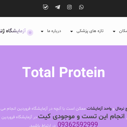
آزمایشگاه ژن
شکان
تازه های پزشکی
درباره ما
Total Protein
 نرمال
و
واحد آزمایشات
ممکن است با آنچه در آزمایشگاه فروردین انجام می 
انجام این تست و موجودی کیت
ز
در آزمایشگاه فروردین ب
09362592999
در ارتباط باشید.