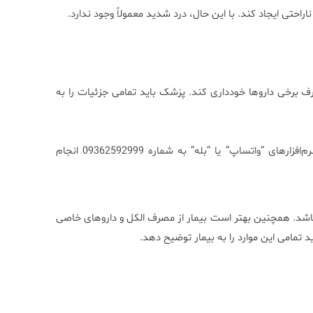
احتی ایجاد کند. با این حال، درد شدید معمولاً وجود ندارد.
 باشد و از مصرف برخی داروها خودداری کند. پزشک باید تمامی جزئیات را به
مراجعه‌کنندگان می‌توانند پذیرش خود را به صورت آنلاین از طریق نرم‌افزارهای “واتساپ” یا “بله” به شماره 09362592999 انجام
تئین کل، بیمار باید حداقل 12 ساعت ناشتا باشد. همچنین بهتر است بیمار از مصرف الکل و داروهای خاصی
 تمامی این موارد را به بیمار توضیح دهد.