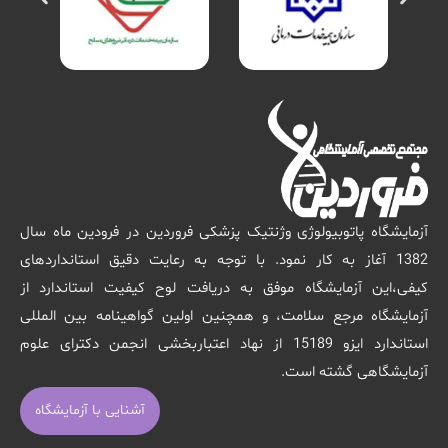
آزمایشگاه پاتوبیولوژی وژنتیک پزشکی فروردین در فرودین ماه سال
1382 آغاز به کار نمود. با توجه به رعایت دقیق استانداردهای
کیفی،این آزمایشگاه موفق به دریافت لوح کیفیت استاندارد از
آزمایشگاه مرجع سلامت، و همچنین اولین گواهینامه بین المللی
استاندارد ایزو 15189 از نهاد اعتباربخشی انجمن دکترای علوم
آزمایشگاهی گشته است.
آشنایی با آزمایشگاه