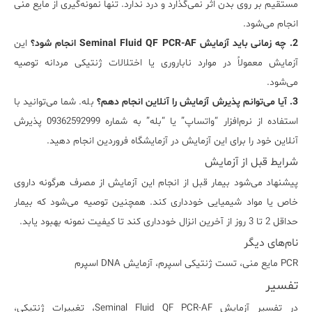
مستقیم بر روی بدن اثر نمی‌گذارد و درد ندارد. تنها نمونه‌گیری از مایع منی
انجام می‌شود.
2. چه زمانی باید آزمایش Seminal Fluid QF PCR-AF انجام شود؟
این
آزمایش معمولاً در موارد ناباروری یا اختلالات ژنتیکی مردانه توصیه
می‌شود.
3. آیا می‌توانم پذیرش آزمایش را آنلاین انجام دهم؟
بله. شما می‌توانید با
استفاده از نرم‌افزار “واتساپ” یا “بله” به شماره 09362592999 پذیرش
آنلاین خود را برای این آزمایش در آزمایشگاه فروردین انجام دهید.
شرایط قبل از آزمایش
پیشنهاد می‌شود بیمار قبل از انجام این آزمایش از مصرف هرگونه داروی
خاص یا مواد شیمیایی خودداری کند. همچنین توصیه می‌شود که بیمار
حداقل 2 تا 3 روز از آخرین انزال خودداری کند تا کیفیت نمونه بهبود یابد.
نام‌های دیگر
PCR مایع منی، تست ژنتیکی اسپرم، آزمایش DNA اسپرم
تفسیر
در تفسیر آزمایش Seminal Fluid QF PCR-AF، تغییرات ژنتیکی،