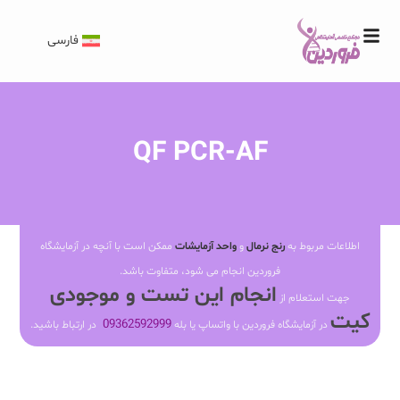
فارسی
QF PCR-AF
اطلاعات مربوط به
رنج نرمال
و
واحد آزمایشات
ممکن است با آنچه در آزمایشگاه
فروردین انجام می شود، متفاوت باشد.
انجام این تست و موجودی
جهت استعلام از
کیت
09362592999
در آزمایشگاه فروردین با واتساپ یا بله
در ارتباط باشید.