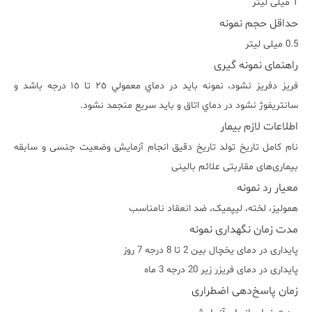
1 میلی لیتر
حداقل حجم نمونه
0.5 میلی لیتر
راهنمای نمونه گیری
فريز دفريز نشود، نمونه بايد در دماي معمولي ٢٥ تا ١٥ درجه باشد و
سانتريفوژ نشود در دماي اتاق و بايد سريع منجمد نشود.
اطلاعات لازم بیمار
نام کامل تاریخ تولد تاریخ دقیق انجام آزمایش وضعیت جنسی و سابقه
بیماری‌های مقاربتی علائم بالینی
معیار رد نمونه
هموليز، لخته، ليپميک، ضد انعقاد نامناسب
مدت زمان نگهداری نمونه
پایداری در دمای یخچال بین 2 تا 8 درجه 7 روز
پایداری در دمای فریزر زیر 20 درجه 3 ماه
زمان پاسخ‌دهی اضطراری