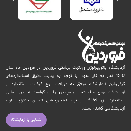
آزمایشگاه پاتوبیولوژی وژنتیک پزشکی فروردین در فرودین ماه سال
1382 آغاز به کار نمود. با توجه به رعایت دقیق استانداردهای
کیفی،این آزمایشگاه موفق به دریافت لوح کیفیت استاندارد از
آزمایشگاه مرجع سلامت، و همچنین اولین گواهینامه بین المللی
استاندارد ایزو 15189 از نهاد اعتباربخشی انجمن دکترای علوم
آزمایشگاهی گشته است.
آشنایی با آزمایشگاه