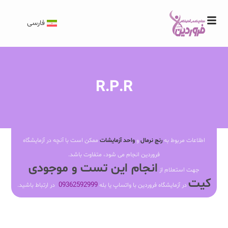
فارسی
R.P.R
اطلاعات مربوط به
رنج نرمال
و
واحد آزمایشات
ممکن است با آنچه در آزمایشگاه
فروردین انجام می شود، متفاوت باشد.
انجام این تست و موجودی
جهت استعلام از
کیت
09362592999
در آزمایشگاه فروردین با واتساپ یا بله
در ارتباط باشید.