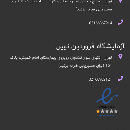
تهران، تقاطع خیابان امام خمینی و کارون، ساختمان 1026 (برای
مسیریابی ضربه بزنید)
02166367914
آزمایشگاه فروردین نوین
تهران، انتهای بلوار کشاورز، روبروي بيمارستان امام خميني، پلاک
151 (برای مسیریابی ضربه بزنید)
02166902121