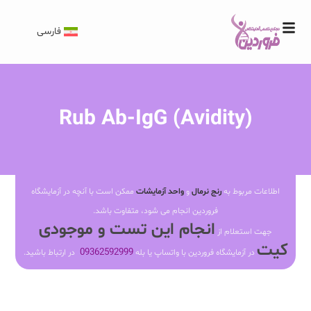
فارسی
Rub Ab-IgG (Avidity)
اطلاعات مربوط به
رنج نرمال
و
واحد آزمایشات
ممکن است با آنچه در آزمایشگاه
فروردین انجام می شود، متفاوت باشد.
انجام این تست و موجودی
جهت استعلام از
کیت
09362592999
در آزمایشگاه فروردین با واتساپ یا بله
در ارتباط باشید.