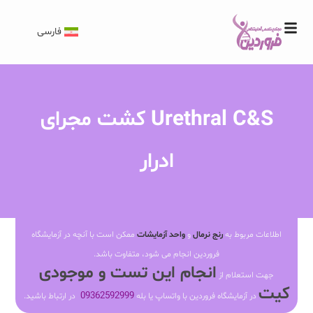
فارسی
Urethral C&S کشت مجرای
ادرار
اطلاعات مربوط به
رنج نرمال
و
واحد آزمایشات
ممکن است با آنچه در آزمایشگاه
فروردین انجام می شود، متفاوت باشد.
انجام این تست و موجودی
جهت استعلام از
کیت
09362592999
در آزمایشگاه فروردین با واتساپ یا بله
در ارتباط باشید.