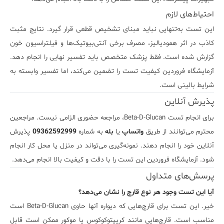
احتیاط‌های لازم
این تست به‌تنهایی نباید مبنای تشخیص قطعی قرار گیرد. نتایج مثبت
کاذب در اثر همودیالیز، مصرف برخی آنتی‌بیوتیک‌ها و فیلتراسیون خون
گزارش شده است. فقط پزشک متخصص باید تفسیر نهایی را انجام دهد.
آزمایشگاه فروردین کیفیت تست را تضمین می‌کند، اما تفسیر وابسته به
شرایط بالینی است.
پذیرش آنلاین
برای انجام تست Beta-D-Glucan، مراجعه حضوری الزامی نیست. مراجعین
محترم می‌توانند از طریق
واتساپ
یا
بله
به شماره
09362592999
پذیرش
آنلاین خود را انجام دهند. نمونه‌گیری می‌تواند در منزل یا محل کار انجام
شود. آزمایشگاه فروردین این تست را با دقت و کیفیت بالا انجام می‌دهد.
پرسش‌های متداول
آیا این تست وجود هر نوع قارچ را نشان می‌دهد؟
خیر. این تست برای قارچ‌هایی که دیواره آنها حاوی Beta-D-Glucan است
مناسب است. قارچ‌هایی مانند کریپتوکوکوس یا موکور ممکن است قابل