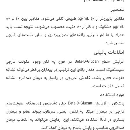
(1→3)-β-D-Glucan Test
تفسیر
مقادیر پایین‌تر از ۶۰ pg/mL طبیعی تلقی می‌شود. مقادیر بین ۶۰ تا ۸۰
pg/mL مشکوک و بالاتر از ۸۰ مثبت محسوب می‌شوند. نتیجه تست باید
همراه با علائم بالینی، یافته‌های تصویربرداری و سایر تست‌های قارچی
تفسیر شود.
اطلاعات بالینی
افزایش سطح Beta-D-Glucan در خون به نفع وجود عفونت قارچی
سیستمیک است. مقدار بالای این ترکیب در بیماران پرخطر می‌تواند نشانه
عفونت فعال باشد. کاهش تدریجی در پاسخ به درمان ضدقارچ، نشانه
کنترل عفونت است.
مورد استفاده
پزشکان از آزمایش Beta-D-Glucan برای تشخیص زودهنگام عفونت‌های
قارچی در بیماران مبتلا به نقص ایمنی، سرطان، پیوند عضو و بیماران
بستری در ICU استفاده می‌کنند. این آزمایش می‌تواند به انتخاب درمان
ضدقارچی مناسب و پایش پاسخ به درمان کمک کند.