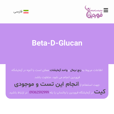
فارسی
Beta-D-Glucan
اطلاعات مربوط به
رنج نرمال
و
واحد آزمایشات
ممکن است با آنچه در آزمایشگاه
فروردین انجام می شود، متفاوت باشد.
انجام این تست و موجودی
جهت استعلام از
کیت
09362592999
در آزمایشگاه فروردین با واتساپ یا بله
در ارتباط باشید.