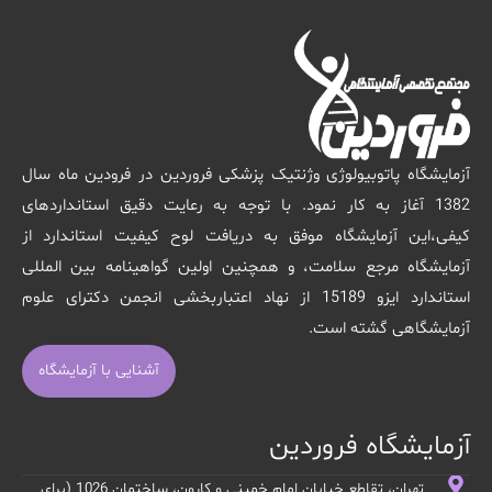
آزمایشگاه پاتوبیولوژی وژنتیک پزشکی فروردین در فرودین ماه سال
1382 آغاز به کار نمود. با توجه به رعایت دقیق استانداردهای
کیفی،این آزمایشگاه موفق به دریافت لوح کیفیت استاندارد از
آزمایشگاه مرجع سلامت، و همچنین اولین گواهینامه بین المللی
استاندارد ایزو 15189 از نهاد اعتباربخشی انجمن دکترای علوم
آزمایشگاهی گشته است.
آشنایی با آزمایشگاه
آزمایشگاه فروردین
تهران، تقاطع خیابان امام خمینی و کارون، ساختمان 1026 (برای