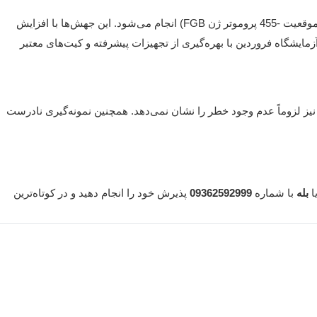
یکی از آزمایش‌های تخصصی ژنتیکی است که جهت بررسی جهش‌های ژن فایبرینوژن (به‌ویژه جهش G>A در موقعیت -455 پروموتر ژن FGB) انجام می‌شود. این جهش‌ها با افزایش
زمایشگاه فروردین
با بهره‌گیری از تجهیزات پیشرفته و کیت‌های معتبر
 نیز لزوماً عدم وجود خطر را نشان نمی‌دهد. همچنین نمونه‌گیری نادرست
ا
بله
با شماره
09362592999
پذیرش خود را انجام دهید و در کوتاه‌ترین