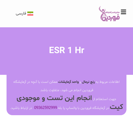
فارسی
ESR 1 Hr
اطلاعات مربوط به
رنج نرمال
و
واحد آزمایشات
ممکن است با آنچه در آزمایشگاه
فروردین انجام می شود، متفاوت باشد.
انجام این تست و موجودی
جهت استعلام از
کیت
09362592999
در آزمایشگاه فروردین با واتساپ یا بله
در ارتباط باشید.