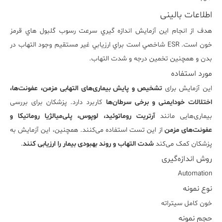
اطلاعات بالینی
هدف از انجام اين آزمايش اندازه گيري سرعت رسوب گلبول هاي قرمز
خون است. ESR شاخصي است براي ارزيابي غير مستقيم وجود التهاب در
بدن و همچنين تخمين درجه و شدت التهاب.
مورد استفاده
این آزمایش برای
تشخیص و پایش بیماری‌های التهابی مزمن، عفونت‌ها،
اختلالات خودایمنی و برخی سرطان‌ها
کاربرد دارد. پزشکان برای بررسی
بیماری‌هایی مانند
آرتریت روماتوئید، لوپوس، پلی‌میالژیا روماتیکا و
عفونت‌های مزمن
از این تست استفاده می‌کنند. همچنین، این آزمایش به
پزشکان کمک می‌کند
شدت التهاب و روند بهبودی بیمار را ارزیابی کنند
.
روش اندازه‌گیری
Automation
نوع نمونه
خون کامل سيتراته
حجم نمونه