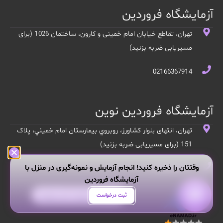
آزمایشگاه فروردین
تهران، تقاطع خیابان امام خمینی و کارون، ساختمان 1026 (برای
مسیریابی ضربه بزنید)
02166367914
آزمایشگاه فروردین نوین
تهران، انتهای بلوار کشاورز، روبروي بيمارستان امام خميني، پلاک
151 (برای مسیریابی ضربه بزنید)
وقتتان را ذخیره کنید! انجام آزمایش و نمونه‌گیری در منزل با
02166902121
آزمایشگاه فروردین
هر سوالی داری از من بپرس!
ثبت درخواست