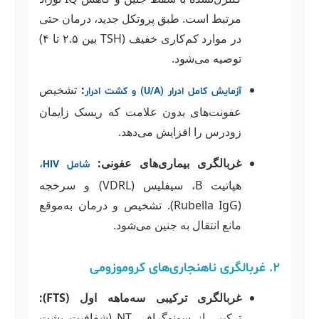
مرتبط است. طبق پروتکل جدید، درمان حتی
در موارد کم‌کاری خفیف (TSH بین ۲.۵ تا ۴)
توصیه می‌شود.
:
تشخیص
آزمایش کامل ادرار (U/A) و کشت ادرار
عفونت‌های بدون علامت که ریسک زایمان
زودرس را افزایش می‌دهد.
غربالگری بیماری‌های عفونی:
،
شامل HIV
هپاتیت B، سیفلیس (VDRL) و سرخجه
(Rubella IgG). تشخیص و درمان به‌موقع
مانع انتقال به جنین می‌شود.
۲. غربالگری ناهنجاری‌های کروموزومی
غربالگری ترکیبی سه‌ماهه اول (FTS):
ترکیبی از سونوگرافی NT (شفافیت پشت