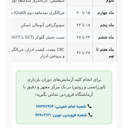
سوم
سیفلیس، غربالگری سه‌ماهه اول + NIPT اختیاری
ماه چهارم
۱۵ تا ۲۰
غربالگری سه‌ماهه دوم (Quad) در صورت نیاز
ماه پنجم
۱۸ تا ۲۲
سونوگرافی آنومالی اسکن
ماه ششم
۲۴ تا ۲۸
تست تحمل گلوکز (GCT یا OGTT)
ماه هفتم تا
۲۸ تا ۳۶
نهم
و پروتئین ادرار
برای انجام کلیه آزمایش‌های دوران بارداری
(اورژانسی و روتین) در یک مرکز مجهز و دقیق با
آزمایشگاه فروردین تماس بگیرید:
شعبه امام خمینی: ۶۶۳۶۷۹۱۴
شعبه فروردین نوین: ۶۶۹۰۲۱۲۱