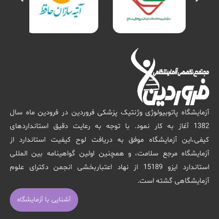
آزمایشگاه پاتوبیولوژی وژنتیک پزشکی فروردین در فرودین ماه سال
1382 آغاز به کار نمود. با توجه به رعایت دقیق استانداردهای
کیفی،این آزمایشگاه موفق به دریافت لوح کیفیت استاندارد از
آزمایشگاه مرجع سلامت، و همچنین اولین گواهینامه بین المللی
استاندارد ایزو 15189 از نهاد اعتباربخشی انجمن دکترای علوم
آزمایشگاهی گشته است.
آشنایی با آزمایشگاه