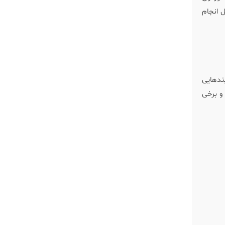
ل انجام
یندهایی
 و برخی