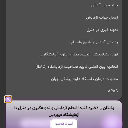
جواب‌دهی آنلاین
ارسال جواب آزمایش
نمونه گیری در منزل
پذیرش آنلاین از طریق واتساپ
نهاد اعتباربخشی انجمن دکترای علوم آزمایشگاهی
اتحادیه بین المللی تایید صلاحیت آزمایشگاه (ILAC)
معاونت درمان دانشگاه علوم پزشکی تهران
APAC
وقتتان را ذخیره کنید! انجام آزمایش و نمونه‌گیری در منزل با
آزمایشگاه فروردین
تمام حقوق این وبسایت محفوظ و مربوط به آزمایشگاه پاتوبیولوژی و
هر سوالی داری از من بپرس!
ثبت درخواست