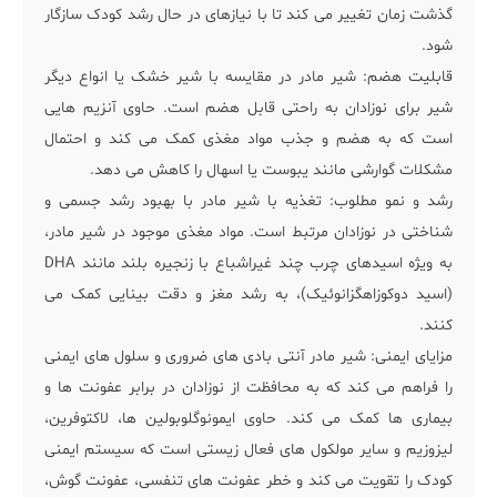
گذشت زمان تغییر می کند تا با نیازهای در حال رشد کودک سازگار
شود.
قابلیت هضم: شیر مادر در مقایسه با شیر خشک یا انواع دیگر
شیر برای نوزادان به راحتی قابل هضم است. حاوی آنزیم هایی
است که به هضم و جذب مواد مغذی کمک می کند و احتمال
مشکلات گوارشی مانند یبوست یا اسهال را کاهش می دهد.
رشد و نمو مطلوب: تغذیه با شیر مادر با بهبود رشد جسمی و
شناختی در نوزادان مرتبط است. مواد مغذی موجود در شیر مادر،
به ویژه اسیدهای چرب چند غیراشباع با زنجیره بلند مانند DHA
(اسید دوکوزاهگزانوئیک)، به رشد مغز و دقت بینایی کمک می
کنند.
مزایای ایمنی: شیر مادر آنتی بادی های ضروری و سلول های ایمنی
را فراهم می کند که به محافظت از نوزادان در برابر عفونت ها و
بیماری ها کمک می کند. حاوی ایمونوگلوبولین ها، لاکتوفرین،
لیزوزیم و سایر مولکول های فعال زیستی است که سیستم ایمنی
کودک را تقویت می کند و خطر عفونت های تنفسی، عفونت گوش،