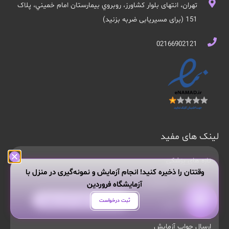
تهران، انتهای بلوار کشاورز، روبروي بيمارستان امام خميني، پلاک
151 (برای مسیریابی ضربه بزنید)
02166902121
لینک های مفید
تازه های پزشکی
وقتتان را ذخیره کنید! انجام آزمایش و نمونه‌گیری در منزل با
مجله تخصصی فروردین
آزمایشگاه فروردین
هر سوالی داری از من بپرس!
ثبت درخواست
جواب‌دهی آنلاین
ارسال جواب آزمایش